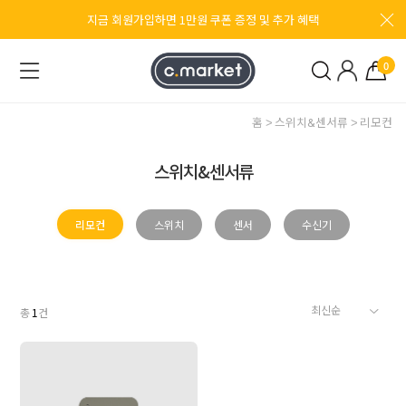
지금 회원가입하면 1만원 쿠폰 증정 및 추가 혜택
0
홈
스위치&센서류
리모컨
스위치&센서류
리모컨
스위치
센서
수신기
총
1
건