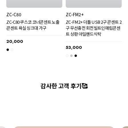
ZC-FM2+
ZC-C80
ZC-FM2+ 더틀 USB 2구 콘센트 2
ZC-C80 쿠스코 코너콘센트 노출
구 무선충전 회전빌트인매립콘센
콘센트 욕실 싱크대 가구
트 상판 아일랜드식탁
20,000
53,000
감사한 고객 후기🥰