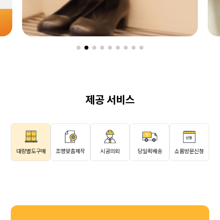
제공 서비스
대량별도구매
조명맞춤제작
시공의뢰
당일퀵배송
쇼룸방문신청