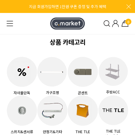
지금 회원가입하면 1만원 쿠폰 증정 및 추가 혜택
보러가기
0
상품 카테고리
NEW
신제품 쿠스코 슬림 LED 매립 확산창 돌출조명
ZL-F12
주방ACC
가구조명
자사몰단독
콘센트
THE TLE
스위치&센서류
안정기&기타
THE TLE