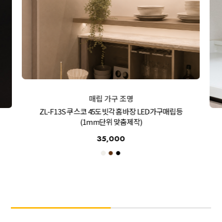
매립 가구 조명
ZL-F13S 쿠스코 45도빗각 홈바장 LED가구매립등
(1mm단위 맞춤제작)
35,000