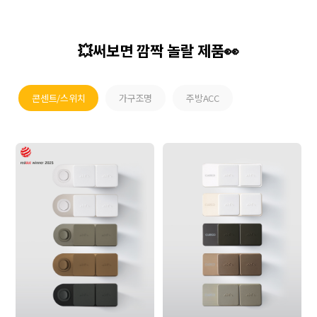
💥써보면 깜짝 놀랄 제품👀
콘센트/스위치
가구조명
주방ACC