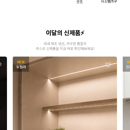
시스템가구
굿즈
이달의 신제품⚡
국내 제조 생산, 우수한 품질의
쿠스코 신제품을 지금 바로 확인해보세요!
NEW
N
뉴컬러
신