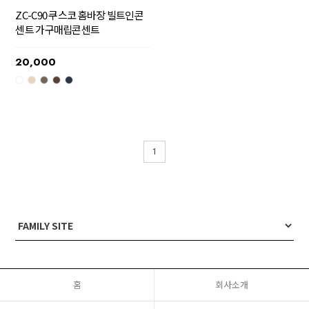
ZC-C90 쿠스코 홈바장 빌트인콘
센트 가구매립콘센트
20,000
1
홈
회사소개