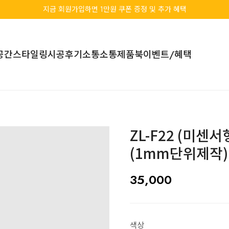
지금 회원가입하면 1만원 쿠폰 증정 및 추가 혜택
공간스타일링
시공후기
소통소통
제품북
이벤트/혜택
ZL-F22 (미센
(1mm단위제작)
35,000
색상