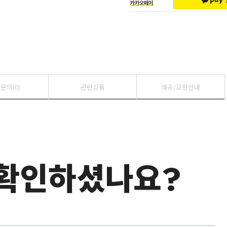
색상
조명사양
문의(0)
관련상품
배송/교환안내
도어센서 문이 
조명용 (수신기
28,000원
구분
 확인하셨나요?
연결할 자사조명
각각 사이즈 기재