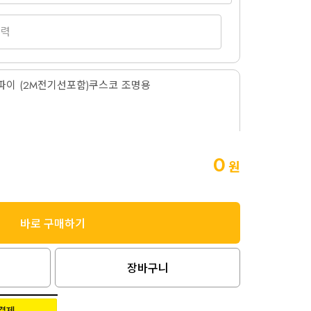
파이 (2M전기선포함)쿠스코 조명용
0
원
바로 구매하기
파이 (2M전기선포함)쿠스코 조명용
장바구니