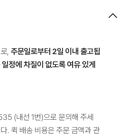
모션센서 움직
조명용
28,000원
연결할 자사조명
각각 사이즈 기재
으로,
주문일로부터 2일 이내 출고됩
 일정에 차질이 없도록 여유 있게
리모컨 3KEY 
35,000원
종류
535 (내선 1번)으로 문의해 주세
다. 퀵 배송 비용은 주문 금액과 관
연결할 자사조명
각각 사이즈 기재