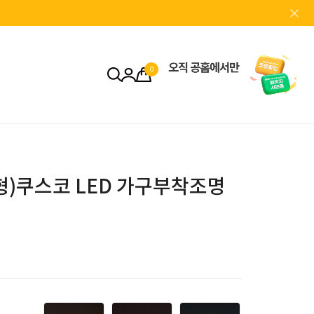
0
서형)쿠스코 LED 가구부착조명