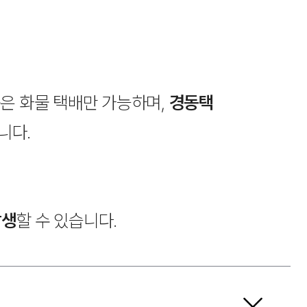
목공용 홀쏘 쿠스
45파이,48파이
9,000원
은 화물 택배만 가능하며,
경동택
니다.
종류
ZC-CS90 
가구매립콘센
발생
할 수 있습니다.
25,000원
색상