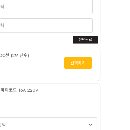
선택완료
C선 (2M 단위)
선택하기
파워코드 16A 220V