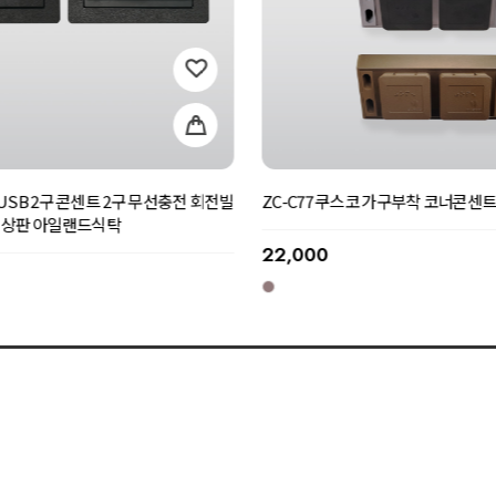
코 홈바장 빌트인콘센트 가구매립콘센
ZC-C80 쿠스코 코너콘센트 노출 콘
가구
20,000