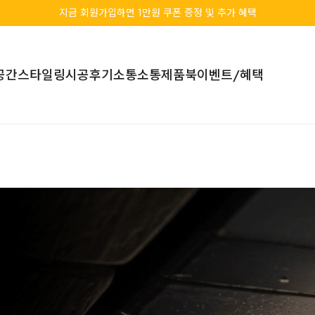
지금 회원가입하면 1만원 쿠폰 증정 및 추가 혜택
공간스타일링
시공후기
소통소통
제품북
이벤트/혜택