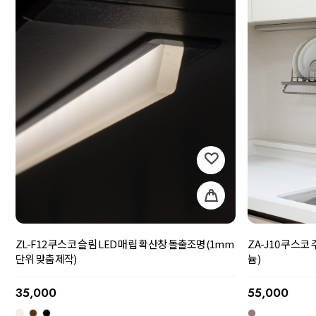
ZL-F12 쿠스코 슬림 LED 매립 확산창 돌출조명(1mm
ZA-J10 쿠스
단위 맞춤제작)
늄)
35,000
55,000