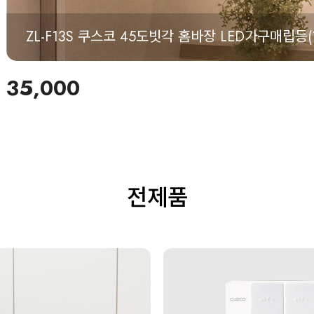
ZA-J10 쿠스코 주방 식기건조대 조이 악세사리(티
55,000
전제품