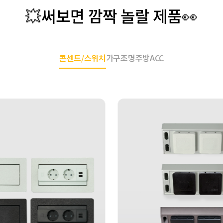
💥써보면 깜짝 놀랄 제품👀
콘센트/스위치
가구조명
주방ACC