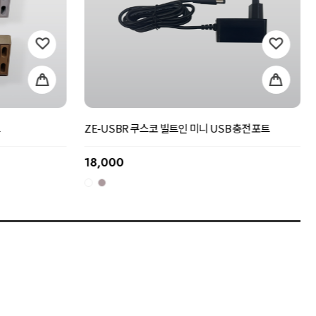
ZC-FM2+ 더틀 USB 2구 콘센트 2구 무선충전 회전빌
센트 욕실 싱크대
트인매립콘센트 상판 아일랜드식탁
53,000