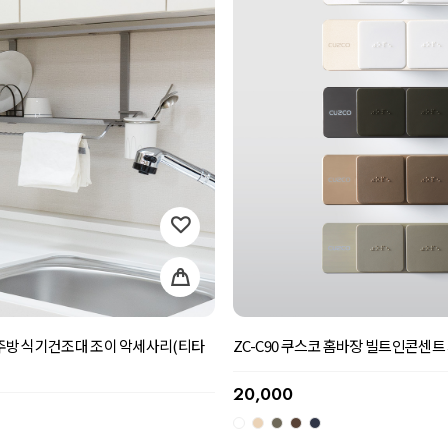
ZC-C90 쿠스코 홈바장 빌트인콘센
코 주방 식기건조대 조이 악세사리(티타
20,000