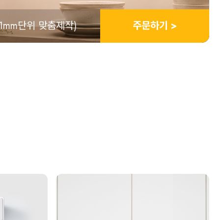
타늄)
주문하기 >
3