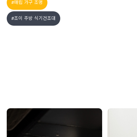
#매립 가구 조명
립등(1mm단위 맞춤제작)
주문하기 >
#조이 주방 식기건조대