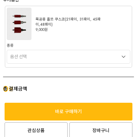
목공용 홀쏘 쿠스코(21파이, 31파이, 45파
이,48파이)
9,000원
종류
0
총 결제금액
원
바로 구매하기
관심상품
장바구니