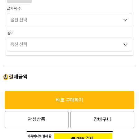
끝가닥 수
길이
0
총 결제금액
원
바로 구매하기
관심상품
장바구니