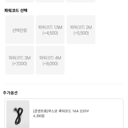
파워코드 선택
추가옵션
(콘센트용)쿠스코 파워코드 16A 220V
4,500원