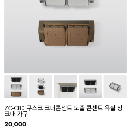
ZC-C80 쿠스코 코너콘센트 노출 콘센트 욕실 싱
크대 가구
20,000