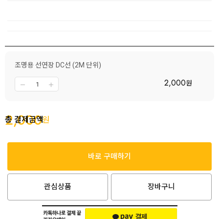
조명용 선연장 DC선 (2M 단위)
2,000
원
2,000
총 결제금액
원
바로 구매하기
관심상품
장바구니