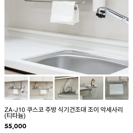
ZA-J10 쿠스코 주방 식기건조대 조이 악세사리
(티타늄)
55,000