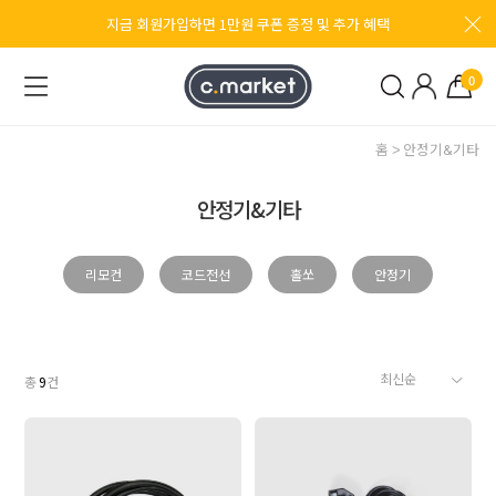
지금 회원가입하면 1만원 쿠폰 증정 및 추가 혜택
0
홈
안정기&기타
안정기&기타
리모컨
코드전선
홀쏘
안정기
총
9
건