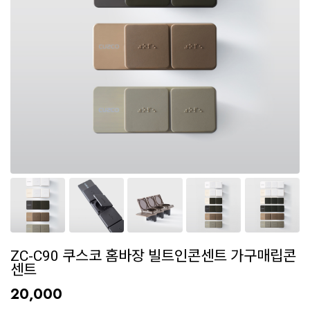
ZC-C90 쿠스코 홈바장 빌트인콘센트 가구매립콘
센트
20,000