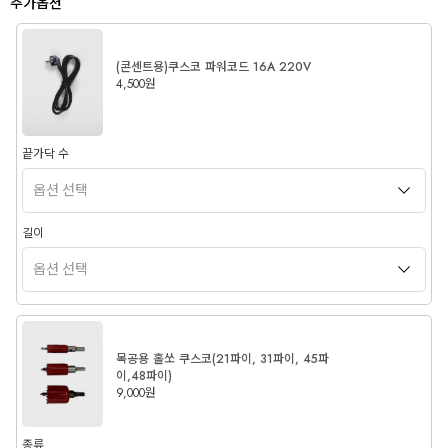
추가옵션
(콘센트용)쿠스코 파워코드 16A 220V
4,500원
끝가닥 수
길이
목공용 홀쏘 쿠스코(21파이, 31파이, 45파
이,48파이)
9,000원
종류